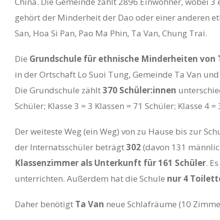
China. Die Gemeinde zählt 2896 Einwohner, wobei 3
gehört der Minderheit der Dao oder einer anderen et
San, Hoa Si Pan, Pao Ma Phin, Ta Van, Chung Trai.
Die
Grundschule für ethnische Minderheiten von 
in der Ortschaft Lo Suoi Tung, Gemeinde Ta Van und 
Die Grundschule zählt
370 Schüler:innen
unterschied
Schüler; Klasse 3 = 3 Klassen = 71 Schüler; Klasse 4 = 
Der weiteste Weg (ein Weg) von zu Hause bis zur Sch
der Internatsschüler beträgt
302
(davon 131 männlich
Klassenzimmer als Unterkunft für 161 Schüler
. Es
unterrichten. Außerdem hat die Schule
nur 4 Toilet
Daher benötigt
Ta Van
neue Schlafräume (10 Zimmer