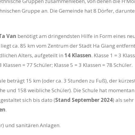
 ethnische Gruppen zusammenleben, von denen die H’Mon
hnischen Gruppe an. Die Gemeinde hat 8 Dörfer, darunte
Ta Van
benötigt am dringendsten Hilfe in Form eines n
liegt ca. 85 km vom Zentrum der Stadt Ha Giang entfernt
lichen Alters, aufgeteilt in
14 Klassen
. Klasse 1 = 3 Klas
3 Klassen = 77 Schüler; Klasse 5 = 3 Klassen = 78 Schüler.
ule beträgt 15 km (oder ca. 3 Stunden zu Fuß), der kürze
e und 158 weibliche Schüler). Die Schule hat momentan
 gestaltet sich bis dato (
Stand September 2024
) als seh
ten
.
) und sanitären Anlagen.