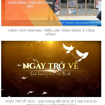
CHÍNH THỨC KHAI MẠC TRIỂN LÃM "HÀNH ĐỘNG VÌ CỘNG
ĐỒNG"
NGÀY TRỞ VỀ 2023 - Quê hương dẫn lối ta về | Giải mã bí ẩn
trong tranh vua Hàm Nghi| VTV4