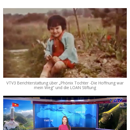
VTV3 Berichterstattung über „Phönix Tochter -Die Hoffnung war
mein Weg“ und die LOAN Stiftung