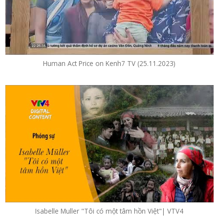
Human Act Price on Kenh7 TV (25.11.2023)
Isabelle Muller "Tôi có một tâm hồn Việt"| VTV4