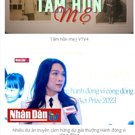
Tâm hồn mẹ| VTV4
Nhiều dự án truyền cảm hứng dự giải thưởng Hành động vì
cộng đồng