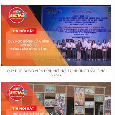
QUỸ HỌC BỔNG VỪ A DÍNH NƠI HỘI TỤ NHỮNG TẤM LÒNG
VÀNG